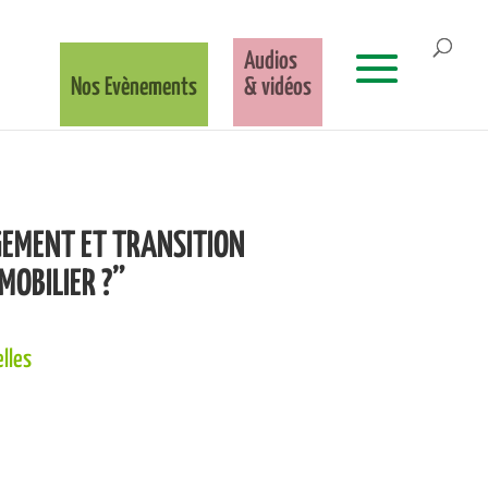
Audios
Nos Evènements
& vidéos
OGEMENT ET TRANSITION
MOBILIER ?”
lles