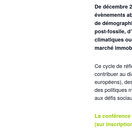
De décembre 20
évènements ab
de démographie
post-fossile, 
climatiques o
marché immobi
Ce cycle de réf
contribuer au d
européens), des
des politiques 
aux défis socia
La conférence
(sur inscripti