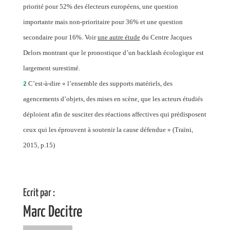
priorité pour 52% des électeurs européens, une question
importante mais non-prioritaire pour 36% et une question
secondaire pour 16%. Voir
une autre étude
du Centre Jacques
Delors montrant que le pronostique d’un backlash écologique est
largement surestimé.
2
C’est-à-dire « l’ensemble des supports matériels, des
agencements d’objets, des mises en scène, que les acteurs étudiés
déploient afin de susciter des réactions affectives qui prédisposent
ceux qui les éprouvent à soutenir la cause défendue » (Traïni,
2015, p.15)
Ecrit par :
Marc Decitre