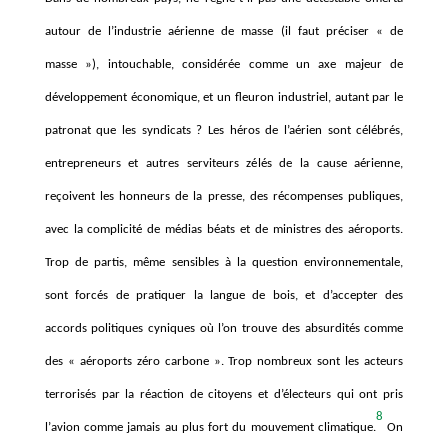
autour de l
’
industrie a
érienne de masse (il faut préciser « de
masse »), intouchable, considé
r
ée comme un axe majeur de
développement économique, et un fleuron industriel, autant par le
patronat que les syndicats
? Les
hé
ros de l
’a
érien sont cé
l
é
br
és,
entrepreneurs et autres serviteurs zé
l
és de la cause aérienne,
re
ç
oivent les honneurs de la presse, des récompenses publiques,
avec la complicité de mé
dias b
éats et de ministres des aéroports.
Trop de partis
, mê
me sensibles
à
la question environnementale,
sont forcés de pratiquer la langue de bois, et d’accepter des
accords politiques cyniques où l’on trouve des absurdités comme
des «
a
é
roports z
é
ro carbone
». Trop nombreux sont les acteurs
terroris
és par la réaction de citoyens et d’électeurs qui ont pris
8
l
’
avion comme jamais au plus fort du mouvement climatique.
On