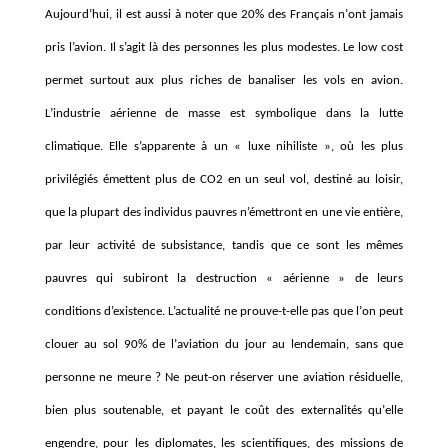
Aujourd
’
hui, il est aussi
à
noter que 20% des Fran
ç
ais n
’
ont jamais
pris
l’avion
. Il s’agit l
à
des personnes les plus modestes. Le low cost
permet surtout aux plus riches de banaliser les vols en avion.
L
’
industrie a
érienne de masse est symbolique dans la lutte
climatique. Elle s’apparente à
un «
luxe nihiliste
», o
ù
les plus
privilé
gi
é
s
émettent plus de CO2 en un seul vol, destiné au loisir,
que la plupart des individus pauvres n’émettront en une vie enti
è
re,
par leur activité de subsistance, tandis que ce sont les m
ê
mes
pauvres qui subiront la destruction « aérienne » de leurs
conditions d’existence.
L
’actualit
é ne prouve-t-elle pas que l
’
on peut
clouer au sol 90% de l
’
aviation du jour au lendemain, sans que
personne ne meure
? Ne peut-on réserver une aviation résiduelle,
bien plus soutenable, et payant le coût des externalité
s qu
’
elle
engendre, pour les diplomates, les scientifiques, des missions de