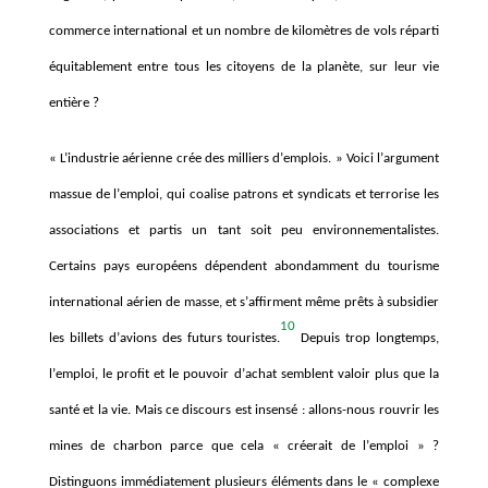
commerce international et un nombre de kilom
è
tres de vols réparti
équitablement entre tous les citoyens de la plan
è
te, sur leur vie
enti
è
re
?
« L’
industrie a
érienne crée des milliers d
’
emplois.
» Voici l
’
argument
massue de l
’
emploi, qui coalise patrons et syndicats et terrorise les
associations et partis un tant soit peu environnementalistes.
Certains pays europé
ens d
épendent abondamment du tourisme
international aérien de masse, et s
’
affirment m
ême prêts à
subsidier
10
les billets d
’
avions des futurs touristes.
Depuis trop longtemps,
l
’
emploi, le profit et le pouvoir d
’
achat semblent valoir plus que la
santé et la vie. Mais ce discours est insens
é
: allons-nous rouvrir les
mines de charbon parce que cela
« cr
éerait de l
’
emploi
»
?
Distinguons imm
édiatement plusieurs é
l
éments dans le « complexe