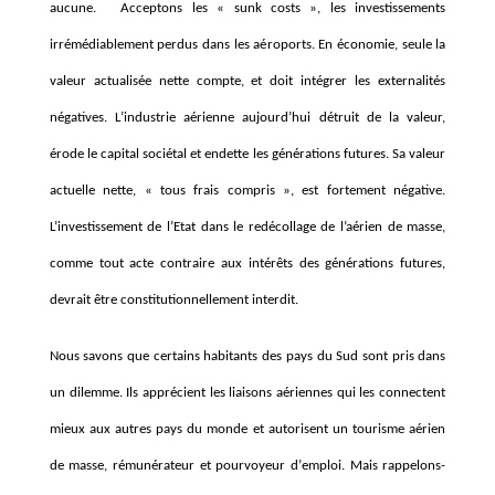
aucune.
Acceptons les
« sunk costs »
, les investissements
irré
m
édiablement perdus dans les aé
roports. En
économie, seule la
valeur actualisée nette compte, et doit intégrer les externalité
s
n
é
gatives. L
’
industrie a
érienne aujourd
’
hui détruit de la valeur,
érode le capital sociétal et endette les gé
n
érations futures. Sa valeur
actuelle nette,
«
tous frais compris
»
, est fortement négative.
L’investissement de l’Etat dans le redécollage de l’aérien de masse,
comme tout
acte contraire aux inté
rê
ts des gé
n
érations futures,
devrait
ê
tre constitutionnellement interdit.
Nous savons que certains habitants des pays du Sud sont pris dans
un dilemme. Ils apprécient les liaisons aériennes qui les connectent
mieux aux autres pays du monde et autorisent un tourisme aérien
de masse, ré
mun
érateur et pourvoyeur d
’
emploi. Mais rappelons-