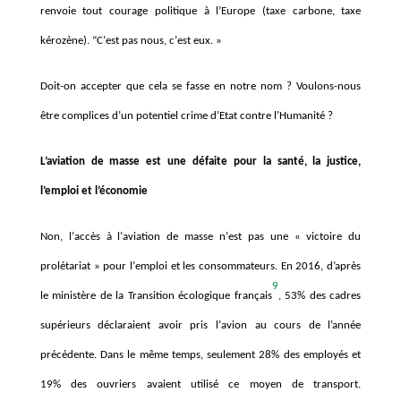
renvoie tout courage politique
à l’Europe (taxe carbone, taxe
k
é
roz
ène). “C
’
est pas nous, c
’
est eux. »
Doit-on accepter que cela se fasse en notre nom ? Voulons-nous
ê
tre
complices
d’
un potentiel crime d’Etat contre l
’
Humanité
?
L’aviation de masse est une défaite pour la santé, la justice,
l’emploi et l’économie
Non, l
’
accè
s à l’
aviation de masse n
’
est pas une
«
victoire du
prolé
tariat »
pour l
’
emploi et les consommateurs. En 2016, d
’apr
è
s
9
le minist
è
re de la Transition écologique fran
ç
ais
, 53% des cadres
supérieurs déclaraient avoir pris l
’
avion au cours de l
’ann
é
e
pr
é
c
édente. Dans le m
ê
me temps, seulement 28% des employés et
19% des ouvriers avaient utilisé ce moyen de transport.