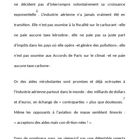
ne décident pas d’interrompre volontairement sa croissance
6
exponentielle
. L’
industrie a
érienne n
’
a jamais vraiment é
t
é en
transition. Elle n
’
est pas soumise
à
la fiscalit
é sur le carburant –elle
ne paie aucune taxe ké
roz
è
ne-, elle ne paie pas sa juste part
d
’impô
ts dans les pays o
ù elle opè
re -et g
é
n
è
re des pollutions-, elle
n
’
est pas soumise aux Accords de Paris sur le climat -et ne paie
aucune taxe carbone-.
Or des aides mirobolantes sont promises et dé
jà octroy
ées
à
l’
industrie a
érienne partout dans le monde : des milliards de dollars
7
et d
’
euros, en échange de « contreparties » plus que douteuses.
Mê
me les opposants
à l’
aviation de masse semblent timoré
s :
«
acceptons des aides mais con-di-tion-né
es
!
»
.
Dans de nombreux pays, ne r
è
gne-t-il pas une détestable omerta