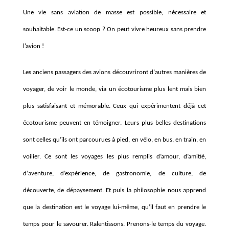
Une vie sans aviation de masse est possible, nécessaire et
souhaitable. Est-ce un scoop ? On peut vivre heureux sans prendre
l’avion !
Les anciens passagers des avions découvriront d
’
autres mani
è
res de
voyager, de voir le monde, via un écotourisme plus lent mais bien
plus satisfaisant et mémorable. Ceux qui expé
riment
ent d
é
jà
cet
écotourisme peuvent en témoigner. Leurs plus belles destinations
sont celles qu’ils ont parcourues
à
pied, en v
élo, en bus, en train, en
voilier. Ce sont les voyages les plus remplis d’amour, d’amitié,
d
’
aventure, d
’exp
érience, de gastronomie, de culture, de
découverte, de dépaysement. Et puis la philosophie nous apprend
que la destination est le voyage lui-m
ê
me, qu
’
il faut en prendre le
temps pour le savourer. Ralentissons. Prenons-le temps du voyage.