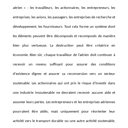
aérien »
: les travailleurs, les actionnaires, les entrepreneurs, les
entreprises, les avions, les passagers, les entreprises de recherche et
développement, les fournisseurs. Tout cela forme un syst
è
me dont
les éléments peuvent
ê
tre dé
compos
és et recomposés de mani
è
re
bien plus vertueuse. La destruction peut
ê
tre créatrice en
économie. Bien sûr, chaque travailleur de l’aérien doit continuer
à
recevoir un revenu suffisant pour assurer des conditions
d
’
existence dignes et assurer sa reconversion vers un secteur
soutenable. Les actionnaires qui ont pris le risque d
’
investir dans
une industrie insoutenable ne devraient recevoir aucune aide et
assumer leurs pertes. Les entrepreneurs et les entreprises aériennes
pourraient
ê
tre aidés, mais uniquement pour réorienter leur
activité vers le transport durable ou une autre activité soutenable,