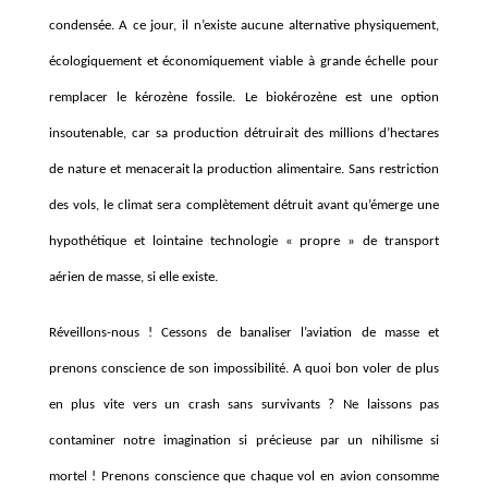
condensée. A ce jour, il n’existe aucune alternative physiquement,
écologiquement et économiquement viable
à
grande échelle pour
remplacer le ké
roz
ène fossile. Le biok
é
roz
è
ne est une option
insoutenable, car sa production détruirait des millions d
’
hectares
de nature et menacerait la production alimentaire. Sans restriction
des vols, le climat sera compl
è
tement détruit avant qu’émerge une
hypothétique et lointaine technologie
«
propre
»
de transport
aérien de masse, si elle existe.
Réveillons-nous ! Cessons de banaliser l’aviation de masse et
prenons conscience de son impossibilité.
A quoi bon voler de plus
en plus vite vers un crash sans survivants ? Ne laissons pas
contaminer notre imagination si précieuse par un nihilisme si
mortel !
Prenons conscience que chaque vol en avion consomme