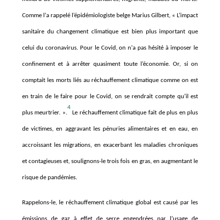
Comme l
’
a rappelé
l
’é
pid
é
miologiste belge Marius Gilbert,
«
L’
impact
sanitaire du changement climatique est bien plus important que
celui du coronavirus. Pour le Covid, on n
’
a pas hé
sit
é à imposer le
confinement et
à arrê
ter quasiment toute l’économie. Or, si on
comptait les morts liés au réchauffement climatique comme on est
en train de le faire pour le Covid, on se rendrait compte qu
’
il est
4
plus meurtrier.
»
.
Le réchauffement climatique fait de plus en plus
de victimes,
en aggravant les pénuries alimentaires et en eau, en
accroissant les migrations, en exacerbant les maladies chroniques
et contagieuses et, soulignons-le trois fois en gras, en augmentant le
risque de pandémies.
Rappelons-le, le réchauffement climatique global est causé par les
émissions de gaz
à
effet de serre engendrées par l
’
usage de