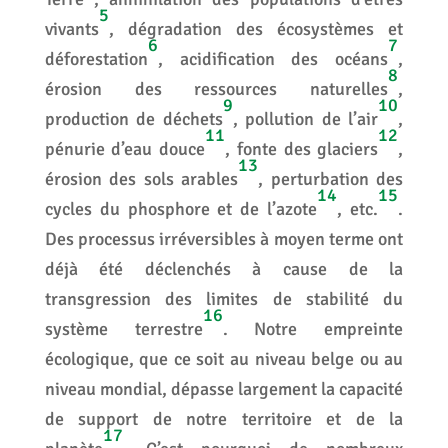
5
vivants
, dégradation des écosystèmes et
6
7
déforestation
, acidification des océans
,
8
érosion des ressources naturelles
,
9
10
production de déchets
, pollution de l’air
,
11
12
pénurie d’eau douce
, fonte des glaciers
,
13
érosion des sols arables
, perturbation des
14
15
cycles du phosphore et de l’azote
, etc.
.
Des processus irréversibles à moyen terme ont
déjà été déclenchés à cause de la
transgression des limites de stabilité du
16
système terrestre
. Notre empreinte
écologique, que ce soit au niveau belge ou au
niveau mondial, dépasse largement la capacité
de support de notre territoire et de la
17