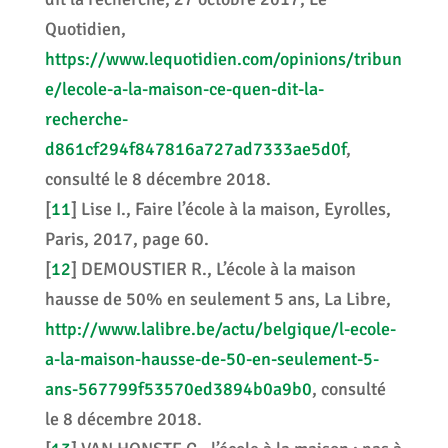
Quotidien,
https://www.lequotidien.com/opinions/tribun
e/lecole-a-la-maison-ce-quen-dit-la-
recherche-
d861cf294f847816a727ad7333ae5d0f
,
consulté le 8 décembre 2018.
[
11
]
Lise I., Faire l’école à la maison, Eyrolles,
Paris, 2017, page 60.
[
12
]
DEMOUSTIER R., L’école à la maison
hausse de 50% en seulement 5 ans, La Libre,
http://www.lalibre.be/actu/belgique/l-ecole-
a-la-maison-hausse-de-50-en-seulement-5-
ans-567799f53570ed3894b0a9b0
, consulté
le 8 décembre 2018.