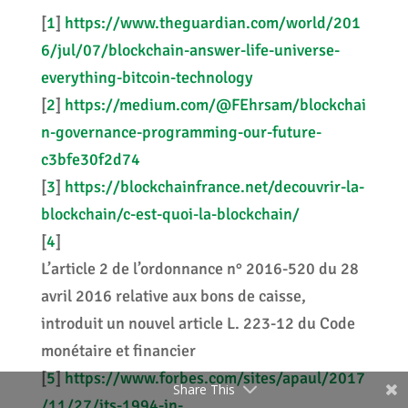
[
1
]
https://www.theguardian.com/world/201
6/jul/07/blockchain-answer-life-universe-
everything-bitcoin-technology
[
2
]
https://medium.com/@FEhrsam/blockchai
n-governance-programming-our-future-
c3bfe30f2d74
[
3
]
https://blockchainfrance.net/decouvrir-la-
blockchain/c-est-quoi-la-blockchain/
[
4
]
L’article 2 de l’ordonnance n° 2016-520 du 28
avril 2016 relative aux bons de caisse,
introduit un nouvel article L. 223-12 du Code
monétaire et financier
[
5
]
https://www.forbes.com/sites/apaul/2017
Share This
/11/27/its-1994-in-