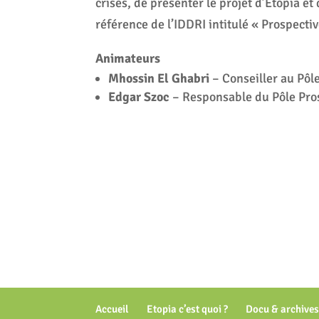
crises, de présenter le projet d’Etopia e
référence de l’IDDRI intitulé « Prospecti
Animateurs
Mhossin El Ghabri
– Conseiller au Pôl
Edgar Szoc
– Responsable du Pôle Pros
Accueil
Etopia c’est quoi ?
Docu & archives