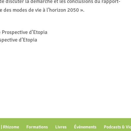
t de discuter la démarche et les conclusions du rapport-
ve des modes de vie à l’horizon 2050 ».
e Prospective d’Etopia
pective d’Etopia
 | Rhizome
Formations
Livres
Évènements
Podcasts & Vi