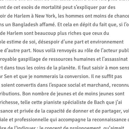
ent de cet excès de mortalité peut s’expliquer par des
 noir de Harlem à New York, les hommes ont moins de chanc
s un Bangladesh affamé. Et cela en dépit du fait que, si l’
s de Harlem sont beaucoup plus riches que ceux du
le estime de soi, désespoir d’une part et environnement
 d’autre part. Nous voilà renvoyés au rôle de l’acteur publ
croyable gaspillage de ressources humaines et l’assassinat
t dans tous les coins de la planète. Il faut saisir à mon sen
 Sen et que je nommerais la conversion. Il ne suffit pas
ls soient convertis dans l’espace social et marchand, reconn
tributions. Bon nombre de jeunes et de moins jeunes sont
ichesse, telle cette pianiste spécialiste de Bach que j’ai
sance et privée de la capacité de donner et de partager, vo
ciale et professionnelle qui accompagne la reconnaissance 
ière de l’indiquer : le concept de prolongement, qu’aimait