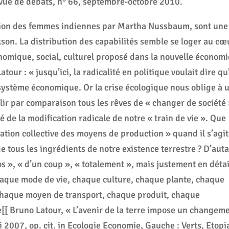
vue de débats, n° 66, septembre-octobre 2010.
dition des femmes indiennes par Martha Nussbaum, sont une
son. La distribution des capabilités semble se loger au cœ
ique, social, culturel proposé dans la nouvelle économi
tour : « jusqu’ici, la radicalité en politique voulait dire qu
e système économique. Or la crise écologique nous oblige à 
âlir par comparaison tous les rêves de « changer de société 
té de la modification radicale de notre « train de vie ». Que
iation collective des moyens de production » quand il s’agit
 tous les ingrédients de notre existence terrestre ? D’aut
os », « d’un coup », « totalement », mais justement en détai
aque mode de vie, chaque culture, chaque plante, chaque
chaque moyen de transport, chaque produit, chaque
[[ Bruno Latour, « L’avenir de la terre impose un changem
 2007, op. cit. in Ecologie Economie, Gauche : Verts, Etopi