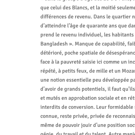
que celui des Blancs, et la moitié seulem
différences de revenu. Dans le quartier
d’atteindre l’âge de quarante ans que dan
prend le revenu individuel, les habitant
Bangladesh ». Manque de capabilité, faib
détérioré, poche spatiale de désespérance
face à la pauvreté saisie ici comme un in
répété, à petits feux, de mille et un Mozar
une notion essentielle peu développée par
d’avoir de grands potentiels, il faut qu’i
et mutés en approbation sociale et en ré
interdits de conversion. Leur formidable r
connue, reste privée, privée de reconnais
même de pouvoir jouir d’une position so
génie, du travail et du talent. Autre man