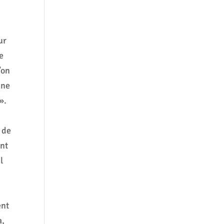
ur
e
’on
une
».
 de
ant
l
ent
a,