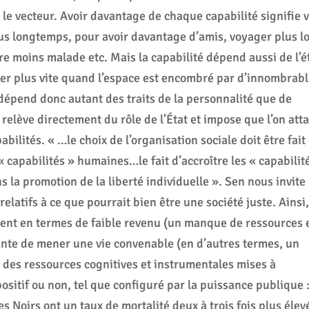
 le vecteur. Avoir davantage de chaque capabilité signifie v
plus longtemps, pour avoir davantage d’amis, voyager plus lo
e moins malade etc. Mais la capabilité dépend aussi de l’é
aller plus vite quand l’espace est encombré par d’innombrab
 dépend donc autant des traits de la personnalité que de
 relève directement du rôle de l’État et impose que l’on att
bilités. « …le choix de l’organisation sociale doit être fait
« capabilités » humaines…le fait d’accroître les « capabilit
 la promotion de la liberté individuelle ». Sen nous invite 
elatifs à ce que pourrait bien être une société juste. Ainsi
ment en termes de faible revenu (un manque de ressources 
sante de mener une vie convenable (en d’autres termes, un
is des ressources cognitives et instrumentales mises à
positif ou non, tel que configuré par la puissance publique 
s Noirs ont un taux de mortalité deux à trois fois plus élev