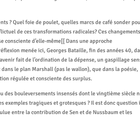
ts ? Quel foie de poulet, quelles marcs de café sonder po
flictuel de ces transformations radicales? Ces changement
se consciente d’elle-même[[ Dans une approche
réflexion menée ici, Georges Bataille, fin des années 40, d
venir fait de l’ordination de la dépense, un gaspillage sen
 dans le plan Marshall (pas le wallon), que dans la poésie,
tion régulée et consciente des surplus.
 ou des bouleversements insensés dont le vingtième siècle 
des exemples tragiques et grotesques ? Il est donc question i
ulue entre la contribution de Sen et de Nussbaum et les