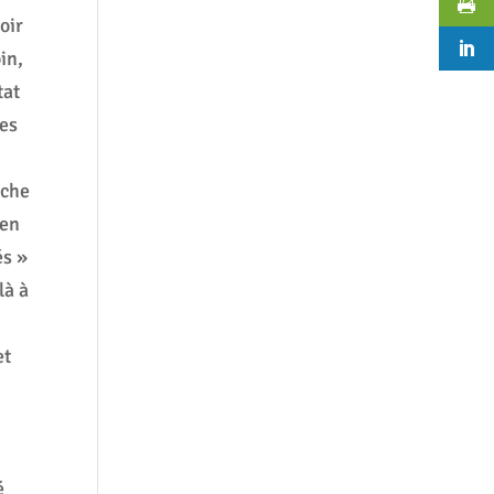
oir
in,
tat
les
ache
 en
és »
là à
,
et
:
é