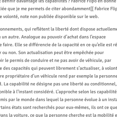
 définir davantage les capabilités ? Fabrice Flipo en donne
ée que je me permets de citer abondamment[[ Fabrice Fli
e volonté, note non publiée disponible sur le web.
ionnements, qui reflètent la liberté dont dispose actuellem
 un autre. Analogue au pouvoir d’achat dans l’espace
faire. Elle se différencie de la capacité en ce qu’elle est r
ser ou non. Son actualisation peut être empêchée pour
ir le permis de conduire et ne pas avoir de véhicule, par
 des capacités qui peuvent librement s’actualiser, à volon
’être propriétaire d’un véhicule rend par exemple la personn
d. La capabilité ne désigne pas une liberté au conditionnel,
onible à l’instant considéré. L’approche selon les capabilit
ermis par le monde dans lequel la personne évolue à un inst
Certains états sont recherchés pour eux-mêmes, ils ont ce qu
ans la voiture, ce que la personne cherche est la mobilité e