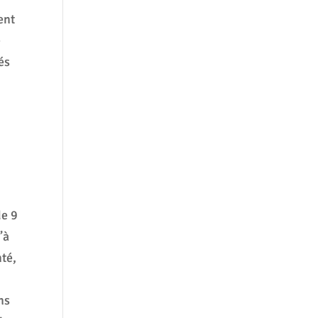
ent
e
és
de 9
’à
nté,
ns