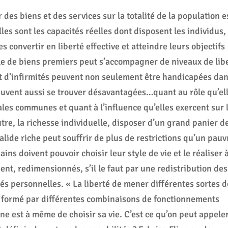
des biens et des services sur la totalité de la population e
elles sont les capacités réelles dont disposent les individus,
es convertir en liberté effective et atteindre leurs objectifs
gale de biens premiers peut s’accompagner de niveaux de lib
ant d’infirmités peuvent non seulement être handicapées dan
peuvent aussi se trouver désavantagées…quant au rôle qu’el
iales communes et quant à l’influence qu’elles exercent sur 
utre, la richesse individuelle, disposer d’un grand panier d
nvalide riche peut souffrir de plus de restrictions qu’un pauv
ns doivent pouvoir choisir leur style de vie et le réaliser 
ent, redimensionnés, s’il le faut par une redistribution des
tés personnelles. « La liberté de mener différentes sortes d
 formé par différentes combinaisons de fonctionnements
 est à même de choisir sa vie. C’est ce qu’on peut appeler