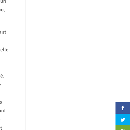
 un
po,
ent
éelle
té.
e
és
ant
e
t