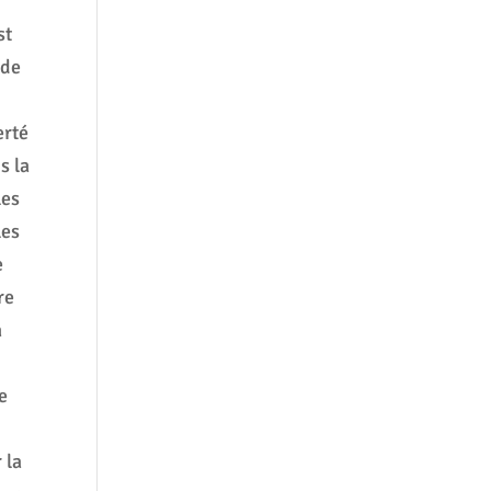
st
 de
erté
s la
les
les
e
re
à
e
 la