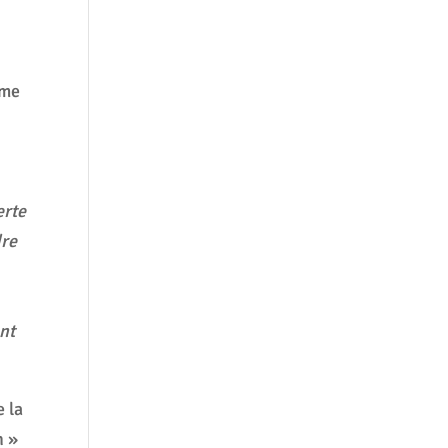
mme
erte
dre
ont
e la
n »