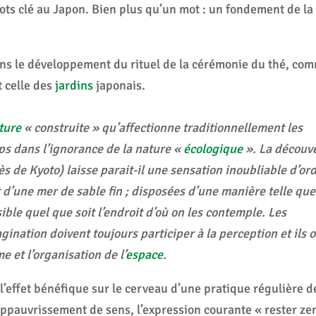
ts clé au Japon. Bien plus qu’un mot : un fondement de la
ans le développement du rituel de la cérémonie du thé, co
t celle des
jardins
japonais.
ture
« construite » qu’affectionne traditionnellement les
mps dans l’ignorance de la nature «
écologique
». La découv
s de Kyoto) laisse parait-il une sensation inoubliable d’or
t d’une mer de sable fin ; disposées d’une manière telle que
ible quel que soit l’endroit d’où on les contemple. Les
agination doivent toujours participer à la perception et ils 
 et l’organisation de l’
espace
.
l’effet bénéfique sur le cerveau d’une pratique régulière d
appauvrissement de sens, l’expression courante « rester ze