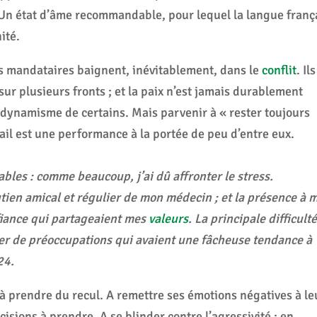
 Un état d’âme recommandable, pour lequel la langue franç
ité.
s mandataires baignent, inévitablement, dans le
conflit
. Ils
sur plusieurs fronts ; et la paix n’est jamais durablement
e dynamisme de certains. Mais parvenir à « rester toujours
vail est une performance à la portée de peu d’entre eux.
ables : comme beaucoup, j’ai dû affronter le stress.
utien amical et régulier de mon médecin ; et la présence à 
fiance qui partageaient mes
valeurs
. La principale difficulté
er de préoccupations qui avaient une fâcheuse tendance à
24.
prendre du recul. A remettre ses émotions négatives à le
isions à prendre. A se blinder contre l’agressivité ; en