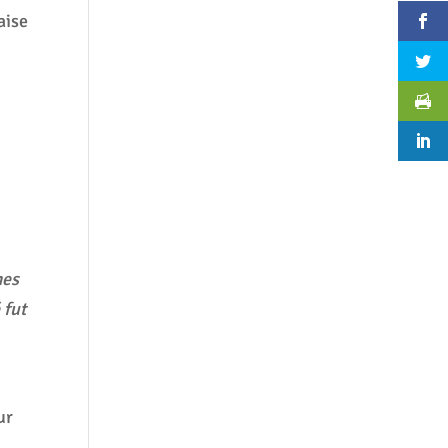
aise
mes
 fut
ur