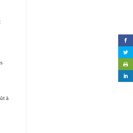
t
os
ût à