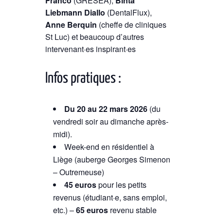
Franco
(GRESEA),
Binta
Liebmann Diallo
(DentalFlux),
Anne Berquin
(cheffe de cliniques
St Luc) et beaucoup d’autres
intervenant·es inspirant·es
Infos pratiques :
Du 20 au 22 mars 2026
(du
vendredi soir au dimanche après-
midi).
Week-end en résidentiel à
Liège (auberge Georges Simenon
– Outremeuse)
45 euros
pour les p
etits
revenus (étudiant·e, sans emploi,
etc.) –
65 euros
r
evenu stable