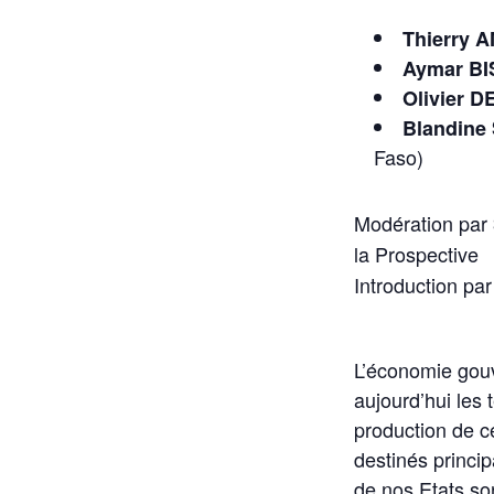
Thierry
Aymar B
Olivier 
Blandin
Faso)
Modération par
la Prospective
Introduction par
L’économie gouve
aujourd’hui les 
production de c
destinés princi
de nos Etats so