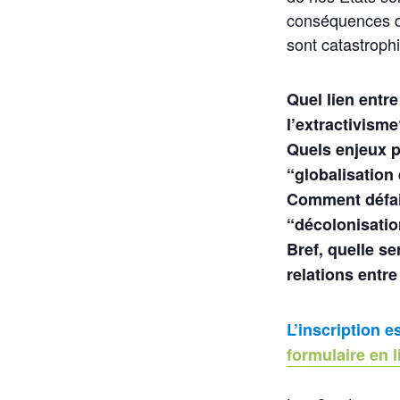
conséquences d
sont catastroph
Quel lien entre
l’extractivism
Quels enjeux p
“globalisatio
Comment défair
“décolonisatio
Bref, quelle se
relations entre
L’inscription e
formulaire en 