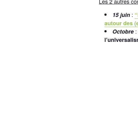
Les 2 autres co
:
15 juin
“
autour des 
Octobre
l’universali