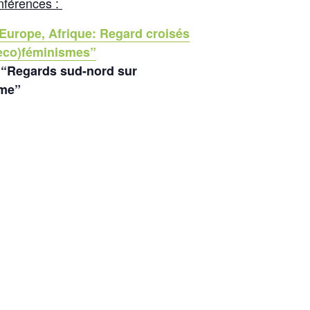
nférences :
Europe, Afrique: Regard croisés
(eco)féminismes”
:
“
Regards sud-nord sur
sme”