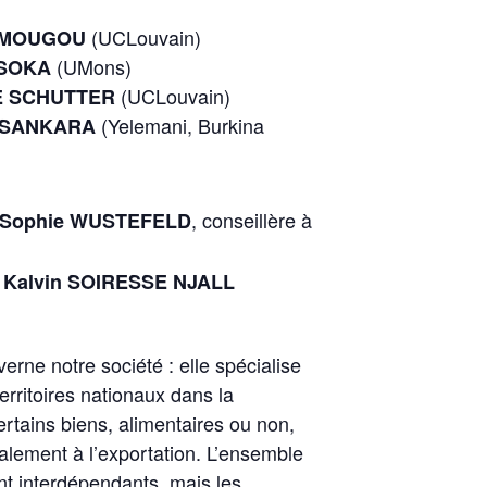
(UCLouvain)
 AMOUGOU
(UMons)
ISOKA
(UCLouvain)
DE SCHUTTER
(Yelemani, Burkina
e SANKARA
, conseillère à
Sophie WUSTEFELD
Kalvin SOIRESSE NJALL
rne notre société : elle spécialise
territoires nationaux dans la
ertains biens, alimentaires ou non,
palement à l’exportation. L’ensemble
nt interdépendants, mais les