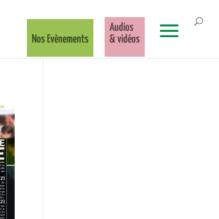
Audios
Nos Evènements
& vidéos