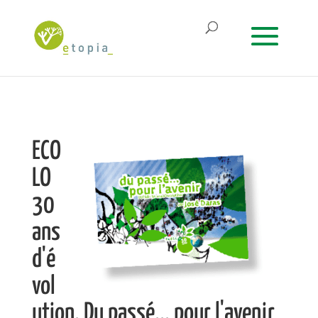
ECO
LO
30
ans
d'é
vol
ution. Du passé... pour l'avenir