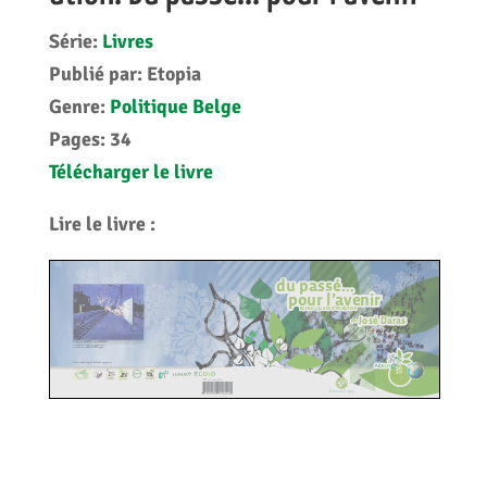
Série:
Livres
Publié par:
Etopia
Genre:
Politique Belge
Pages:
34
Télécharger le livre
Lire le livre :
View in Full Screen